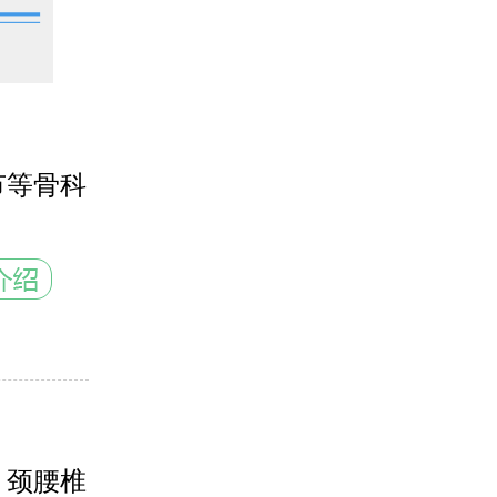
节等骨科
、颈腰椎