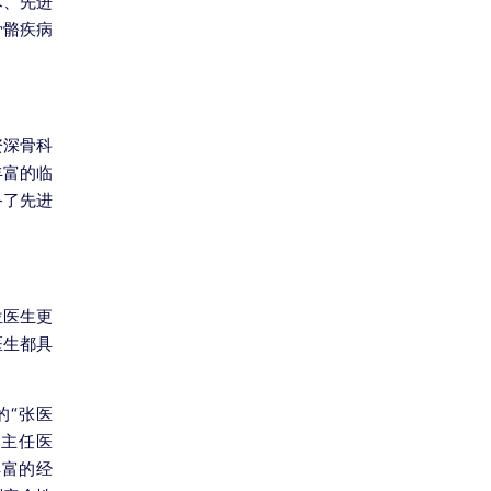
术、先进
骨骼疾病
资深骨科
丰富的临
备了先进
位医生更
医生都具
的“张医
的主任医
丰富的经