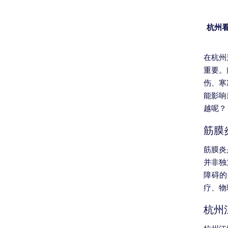
杭州
在杭州
重要。
伤、寒
能影响
越呢？
筋膜
筋膜炎
并非独
障碍的
疗、物
杭州