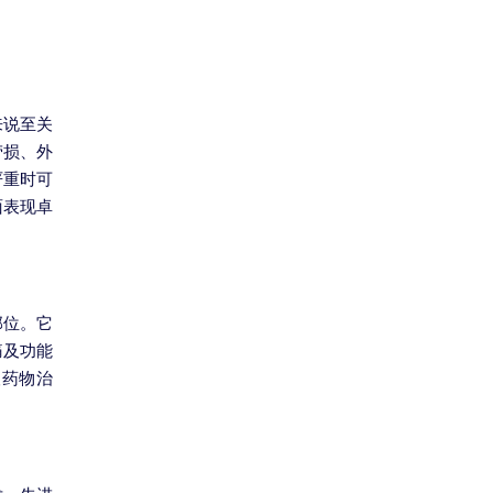
来说至关
劳损、外
严重时可
面表现卓
部位。它
痛及功能
取药物治