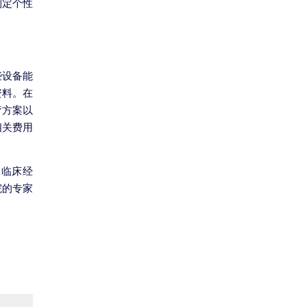
制定个性
些设备能
资料。在
疗方案以
相关费用
的临床经
院的专家