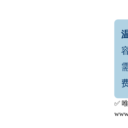
✅ 
www.