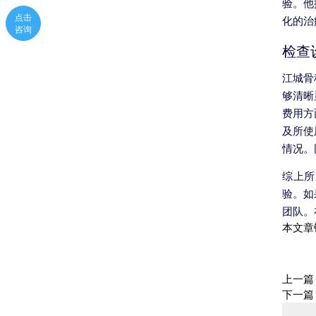
验。他
点击
化的治
咨询
检查
江城骨
够清晰
费用方
及所使
情况。
综上所
验。如
团队。
本文章
上一篇
下一篇