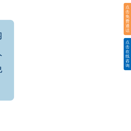
点
击
免
费
通
话
内
点
击
人
在
线
咨
免
询